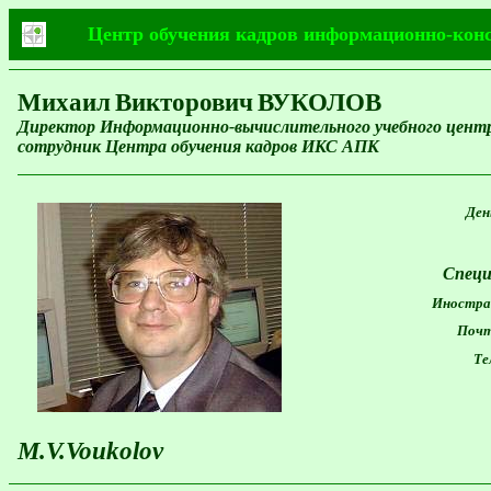
Центр обучения кадров информационно-кон
Михаил
Викторович
ВУКОЛОВ
Директор Информационно-вычислительного учебного центра
сотрудник Центра обучения кадров ИКС АПК
День
Специ
Иностран
Почто
Тел
M.V.Voukolov