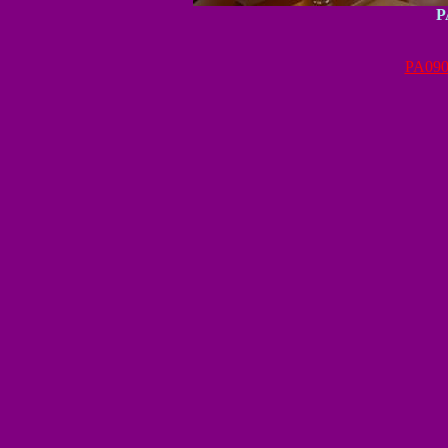
P
PA090