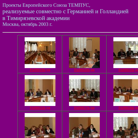
Проекты Европейского Союза ТЕМПУС,
реализуемые совместно с Германией и Голландией
в Тимирязевской академии
Москва, октябрь 2003 г.
PA090019th.jpg
PA090020th.jpg
PA090021th.jp
PA090025th.jpg
PA090027th.jpg
PA090028th.jp