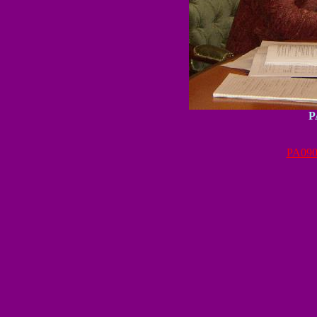
P
PA090