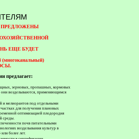
ИТЕЛЯМ
Ь ПРЕДЛОЖЕНЫ
ОХОЗЯЙСТВЕННОЙ
НЬ ЕЩЕ БУДЕТ
(многоканальный)
ОСЫ.
ии предлагает:
ощных, зерновых, пропашных, кормовых
ых они возделываются, применяющимся
й и мелиорантов под отдельными
участках для получения плановых
временной оптимизацией плодородия
й среды.
спеченности почв питательными
ологиях возделывания культур в
или более лет.
даемости в сертификации