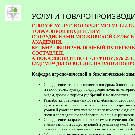
УСЛУГИ ТОВАРОПРОИЗВОД
СПИСОК УСЛУГ, КОТОРЫЕ МОГУТ БЫТ
ТОВАРОПРОИЗВОДИТЕЛЯМ
СОТРУДНИКАМИ МОСКОВСКОЙ СЕЛЬСК
АКАДЕМИИ,
ВЕСЬМА ОБШИРЕН. ПОЛНЫЙ ИХ ПЕРЕЧЕ
СОСТАВЛЕН.
А ПОКА ЗВОНИТЕ ПО ТЕЛЕФОНУ: 976-25-83 
БУДЕМ РАДЫ ОТВЕТИТЬ НА ВАШИ ВОПР
Кафедра агрономической и биологической хим
Определение степени соответствия урожайности ов
и технических культур, плодородие почв, на котор
видам, дозам и формам удобрений и мелиорантов.
Разработка оптимальных доз и комбинаций удобрени
культурами, в севооборотах и на внесевооборотных 
уровней урожаев культур хорошего качества с одно
почв и соблюдением требований охраны окружающе
Определение направленности и темпа изменения обе
элементами при существующей и рекомендуемой техн
севооборотах и на внесевооборотных участках за 4-5 
Обоснование возможных степени загрязнения и нуж